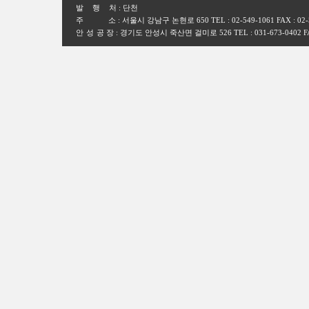
발행
처 : 단천
주
소 : 서울시 강남구 논현로 650 TEL : 02-549-1061 FAX : 02-549
안 성 공
장 : 경기도 안성시 죽산면 걸미로 526 TEL : 031-673-0402 FAX