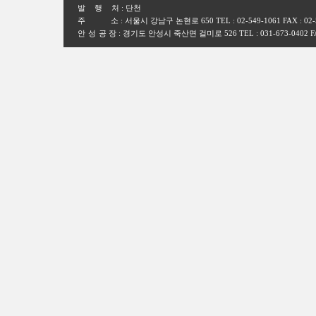
발행
처 : 단천
주
소 : 서울시 강남구 논현로 650 TEL : 02-549-1061 FAX : 02-549
안 성 공
장 : 경기도 안성시 죽산면 걸미로 526 TEL : 031-673-0402 FAX